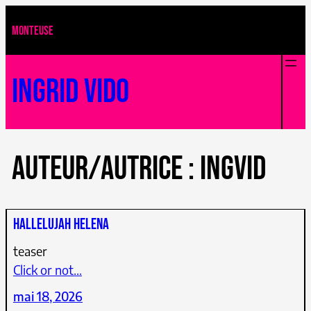
Aller
MONTEUSE
au
contenu
Ingrid Vido
Auteur/autrice :
ingvid
Hallelujah helena
teaser
Click or not…
mai 18, 2026